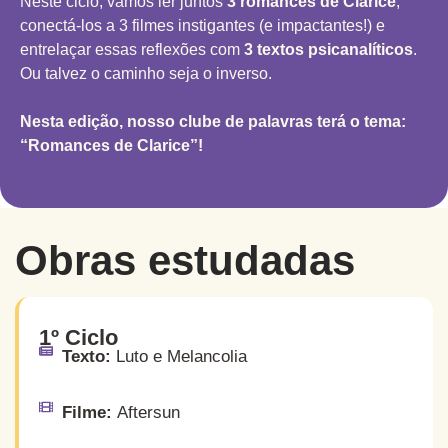
Neste ciclo, vamos ler juntos
3 romances de Clarice
,
conectá-los a 3 filmes instigantes (e impactantes!) e
entrelaçar essas reflexões com
3 textos psicanalíticos
.
Ou talvez o caminho seja o inverso.
Nesta edição, nosso clube de palavras terá o tema:
“Romances de Clarice”!
Obras estudadas
1º Ciclo
Texto:
Luto e Melancolia
Filme:
Aftersun